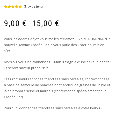
(
3
avis client)
Noté
3
5.00
sur 5 basé
Plage
sur
9,00
€
15,00
€
notations
de
–
client
prix :
9,00 €
Vous les adorez déjà!! Vous me les réclamez…. Voici ENFINNNNNN la
à
nouvelle gamme Croc’équid : je vous parle des Croc’Donuts bien
15,00 €
sûr!!!
Alors oui vous les connaissez… Mais il s’agit là d’une saveur inédite :
ils seront saveur propolis!!!!!
Les Croc’Donuts sont des friandises sans céréales, confectionnées
à base de semoule de pommes normandes, de graines de lin bio et
là de propolis seine-et-marnais (confectionné spécialement pour
Croc’équid!!).
Pourquoi donner des friandises sans céréales à votre loulou ?