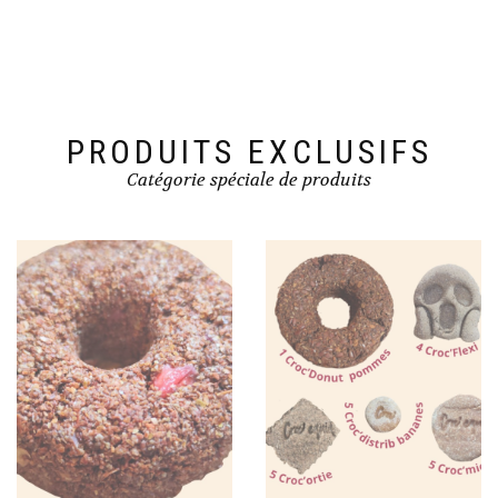
peuvent
être
choisies
sur
la
page
du
PRODUITS EXCLUSIFS
produit
Catégorie spéciale de produits