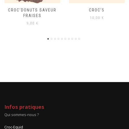
CROC’5
CROC’MASH CLASSIQUE
SAVEUR FRAISES
10,00
€
23,00
€
Infos pratiques
Qui sommes-nous ?
Croc-Equid