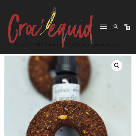
DÉPLIER
0
LA
NAVIGATION
Accueil
/
ZERO Céréales
/ Croc’Donuts saveur propolis