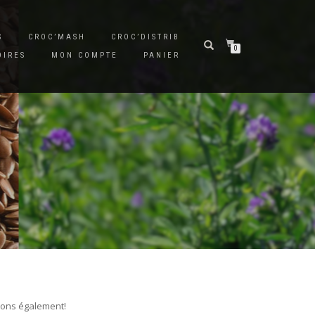
S
CROC’MASH
CROC’DISTRIB
0
OIRES
MON COMPTE
PANIER
isons également!