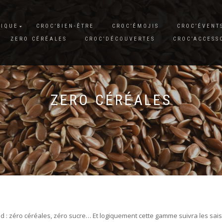
SIQUE
CROC’BIEN-ÊTRE
CROC’ÉMOJIS
CROC’ÉVENT
ZERO CÉRÉALES
CROC’DÉCOUVERTES
CROC’ACCESS
ZERO CÉRÉALES
d : zéro céréales, zéro sucre… Et logiquement cette gamme suivra les sa