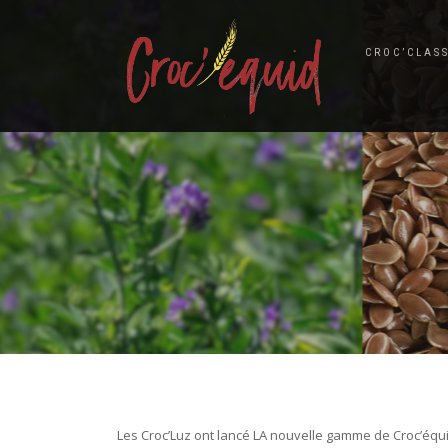
CROC’CLAS
Les Croc’Luz ont lancé LA nouvelle gamme de Croc’équi