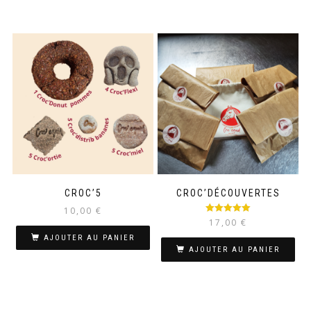
CROC’5
CROC’DÉCOUVERTES
10,00
€
Note
5.00
17,00
€
sur 5
AJOUTER AU PANIER
AJOUTER AU PANIER