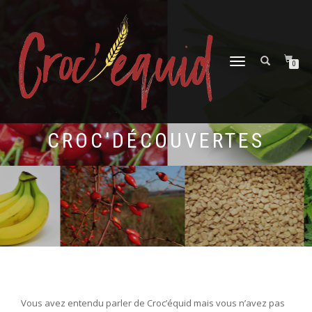
DÉPLIER
0
LA
NAVIGATION
CROC'DÉCOUVERTES
Vous avez entendu parler de Croc’équid mais vous n’avez pas