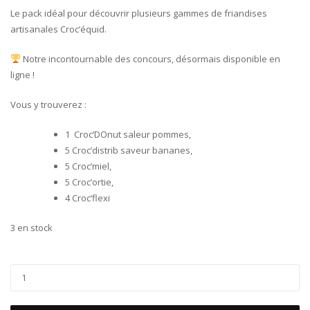
Le pack idéal pour découvrir plusieurs gammes de friandises
artisanales Croc’équid.
Notre incontournable des concours, désormais disponible en
ligne !
Vous y trouverez :
1 Croc’DOnut saleur pommes,
5 Croc’distrib saveur bananes,
5 Croc’miel,
5 Croc’ortie,
4 Croc’flexi
3 en stock