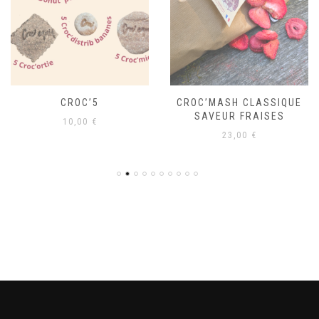
CROC’5
CROC’MASH CLASSIQUE
SAVEUR FRAISES
10,00
€
23,00
€