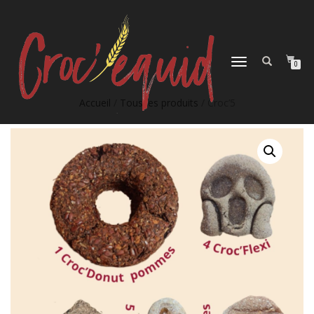
DÉPLIER
0
LA
NAVIGATION
Accueil
/
Tous les produits
/ Croc’5