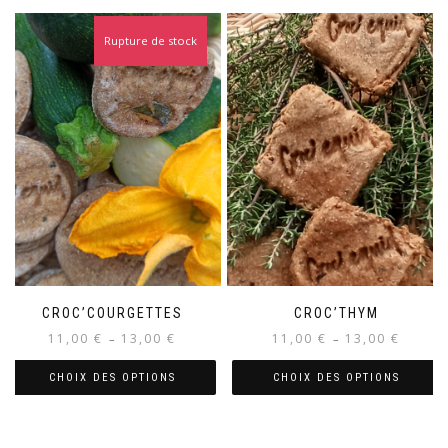
Rupture de stock
CROC’COURGETTES
CROC’THYM
Plage
Plage
11,00
€
13,00
€
11,00
€
13,00
€
–
–
de
de
prix :
prix :
CHOIX DES OPTIONS
CHOIX DES OPTIONS
11,00 €
11,00 €
Ce
Ce
à
à
produit
produit
13,00 €
13,00 €