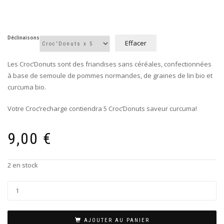
Déclinaisons
Effacer
Les Croc’Donuts sont des friandises sans céréales, confectionnées
à base de semoule de pommes normandes, de graines de lin bio et
curcuma bio.
Votre Croc’recharge contiendra 5 Croc’Donuts saveur curcuma!
9,00
€
2 en stock
AJOUTER AU PANIER