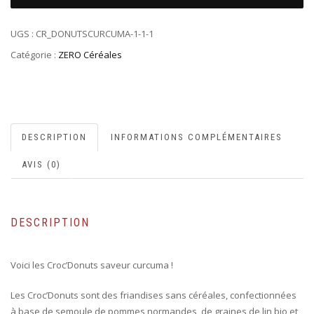
UGS :
CR_DONUTSCURCUMA-1-1-1
Catégorie :
ZERO Céréales
DESCRIPTION
INFORMATIONS COMPLÉMENTAIRES
AVIS (0)
DESCRIPTION
Voici les Croc’Donuts saveur curcuma !
Les Croc’Donuts sont des friandises sans céréales, confectionnées
à base de semoule de pommes normandes, de graines de lin bio et