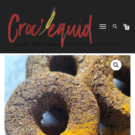
DÉPLIER
0
LA
NAVIGATION
Accueil
/
ZERO Céréales
/ Croc’Donuts saveur curcuma