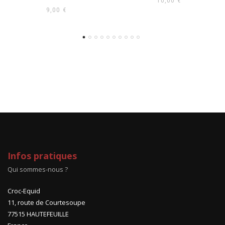
10,00
€
23,00
€
Infos pratiques
Qui sommes-nous ?
Croc-Equid
11, route de Courtesoupe
77515 HAUTEFEUILLE