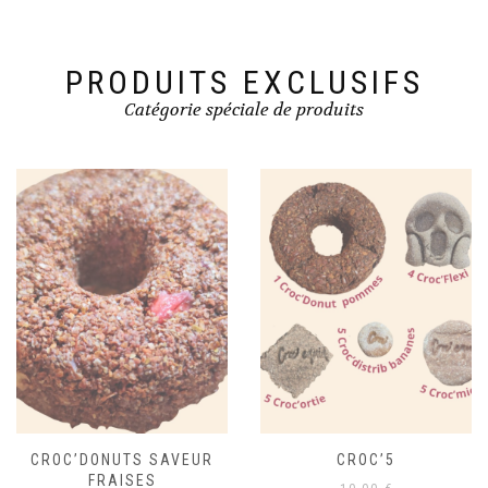
sur
la
la
page
page
du
du
PRODUITS EXCLUSIFS
produit
produit
Catégorie spéciale de produits
CROC’5
CROC’MASH CLASSIQUE
SAVEUR FRAISES