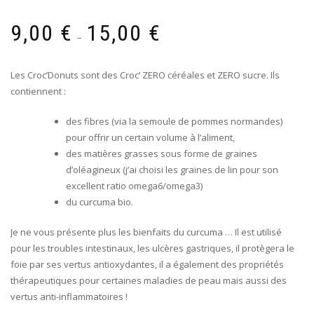
Plage
9,00
€
15,00
€
de
–
prix :
9,00 €
Les Croc’Donuts sont des Croc’ ZERO céréales et ZERO sucre. Ils
à
contiennent :
15,00 €
des fibres (via la semoule de pommes normandes)
pour offrir un certain volume à l’aliment,
des matières grasses sous forme de graines
d’oléagineux (j’ai choisi les graines de lin pour son
excellent ratio omega6/omega3)
du curcuma bio.
Je ne vous présente plus les bienfaits du curcuma … Il est utilisé
pour les troubles intestinaux, les ulcères gastriques, il protègera le
foie par ses vertus antioxydantes, il a également des propriétés
thérapeutiques pour certaines maladies de peau mais aussi des
vertus anti-inflammatoires !