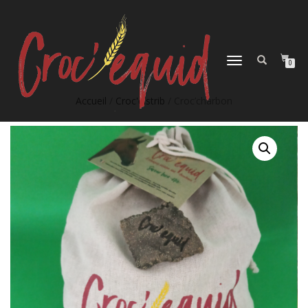
DÉPLIER
0
LA
NAVIGATION
Accueil
/
Croc'distrib
/ Croc’charbon