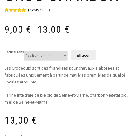
(
2
avis client)
Noté
2
5.00
sur 5 basé
Plage
sur
9,00
€
13,00
€
notations
de
–
client
prix :
9,00 €
à
Déclinaisons
Effacer
13,00 €
Les Croc’équid sont des friandises pour chevaux élaborées et
fabriquées uniquement à partir de matières premières de qualité
(locales et/ou bio).
Farine intégrale de blé bio de Seine-et-Marne, charbon végétal bio,
miel de Seine-et-Marne.
13,00
€