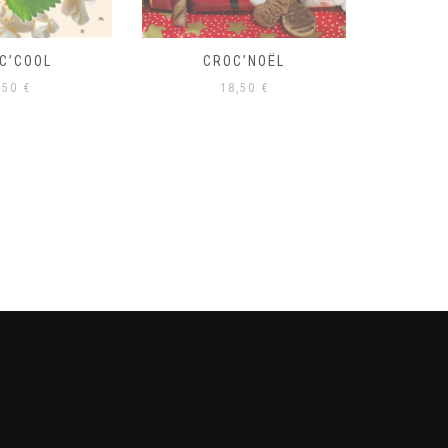
C’COOL
CROC’NOËL
CRO
,50
€
18,50
€