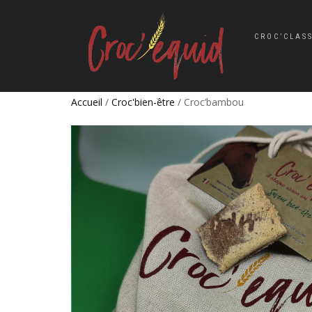
CROC’CLAS
Accueil
/
Croc'bien-être
/ Croc’bambou