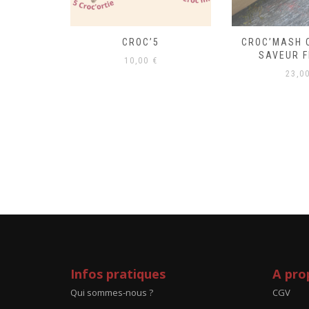
SAVEUR
CROC’5
CROC’MASH 
S
SAVEUR F
10,00
€
23,0
Infos pratiques
A pro
Qui sommes-nous ?
CGV