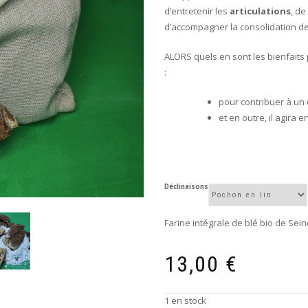
d’entretenir les
articulations
, de
d’accompagner la consolidation de
ALORS quels en sont les bienfaits
:
pour contribuer à un
et en outre, il agira e
Déclinaisons
Farine intégrale de blé bio de Se
13,00
€
1 en stock