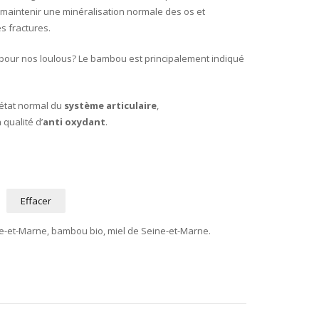
 maintenir une minéralisation normale des os et
s fractures.
 pour nos loulous? Le bambou est principalement indiqué
 état normal du
système articulaire
,
n qualité d’
anti oxydant
.
Effacer
ine-et-Marne, bambou bio, miel de Seine-et-Marne.