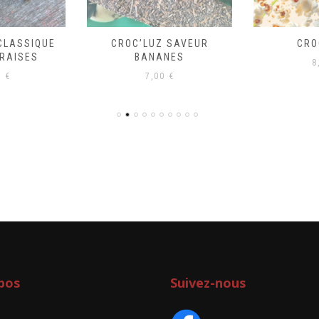
CLASSIQUE
CROC’LUZ SAVEUR
CRO
RAISES
BANANES
8
0
€
7,00
€
pos
Suivez-nous