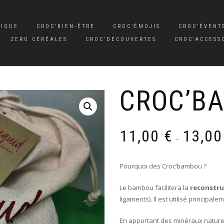
SIQUE
CROC’BIEN-ÊTRE
CROC’ÉMOJIS
CROC’ÉVENT
ZERO CÉRÉALES
CROC’DÉCOUVERTES
CROC’ACCESS
CROC’B
11,00
€
13,0
–
Pourquoi des Croc’bambou ?
Le bambou facilitera la
reconstru
ligaments). Il est utilisé principa
En apportant des minéraux naturel