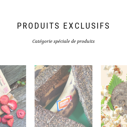
du
la
produit
page
du
produ
PRODUITS EXCLUSIFS
Catégorie spéciale de produits