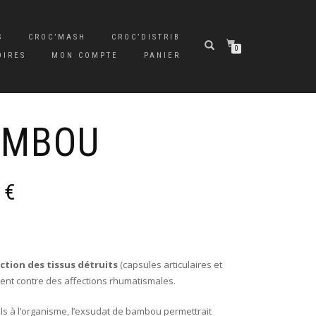
S
CROC’MASH
CROC’DISTRIB
0
OIRES
MON COMPTE
PANIER
AMBOU
Plage
0
€
de
prix :
11,00 €
à
13,00 €
ction des tissus détruits
(capsules articulaires et
lement contre des affections rhumatismales.
s à l’organisme, l’exsudat de bambou permettrait