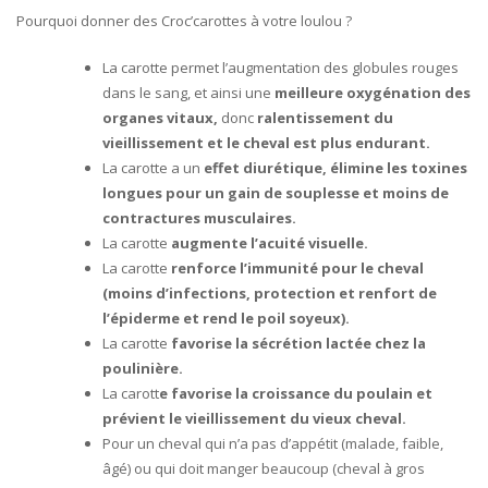
11,00 €
Pourquoi donner des Croc’carottes à votre loulou ?
à
13,00 €
La carotte permet l’augmentation des globules rouges
dans le sang, et ainsi une
meilleure oxygénation des
organes vitaux,
donc
ralentissement du
vieillissement et le cheval est plus endurant.
La carotte a un
effet diurétique, élimine les toxines
longues pour un gain de souplesse et moins de
contractures musculaires.
La carotte
augmente l’acuité visuelle.
La carotte
renforce l’immunité pour le cheval
(moins d’infections, protection et renfort de
l’épiderme et rend le poil soyeux).
La carotte
favorise la sécrétion lactée chez la
poulinière.
La carott
e favorise la croissance du poulain et
prévient le vieillissement du vieux cheval.
Pour un cheval qui n’a pas d’appétit (malade, faible,
âgé) ou qui doit manger beaucoup (cheval à gros