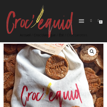
DÉPLIER
0
LA
NAVIGATION
Accueil
/
Croc'classique
/
Été
/ Croc’carottes