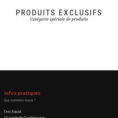
du
du
produit
produit
PRODUITS EXCLUSIFS
Catégorie spéciale de produits
Infos pratiques
Qui sommes-nous ?
Croc-Equid
11, route de Courtesoupe