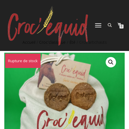
DÉPLIER
0
LA
NAVIGATION
Accueil
/
Croc'classique
/
Été
/ Croc’artichauts
Rupture de stock