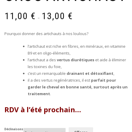
Plage
11,00
€
13,00
€
de
–
prix :
11,00 €
Pourquoi donner des artichauts à nos loulous?
à
13,00 €
l’artichaut est riche en fibres, en minéraux, en vitamine
B9 et en oligo-éléments,
l’artichaut a des
vertus diurétiques
et aide à éliminer
les toxines du foie,
c’est un remarquable
drainant et détoxifiant
,
il a des vertus regénératrices, il est
parfait pour
garder le cheval en bonne santé, surtout après un
traitement
.
RDV à l’été prochain…
Déclinaisons