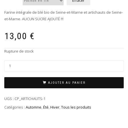
Effacer
Farine intégrale de blé bio de Seine-et-Marne et artichauts de Seine-
et-Marne. AUCUN SUCRE AJOUTÉ !!!
13,00
€
Rupture de stock
AJOUTER AU PANIER
UGS :
CP_ARTICHAUTS-1
Catégories :
Automne
,
Été
,
Hiver
,
Tous les produits