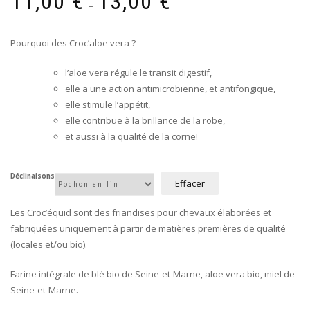
11,00
€
13,00
€
de
–
notation
client
prix :
11,00 €
Pourquoi des Croc’aloe vera ?
à
13,00 €
l’aloe vera régule le transit digestif,
elle a une action antimicrobienne, et antifongique,
elle stimule l’appétit,
elle contribue à la brillance de la robe,
et aussi à la qualité de la corne!
Déclinaisons
Effacer
Les Croc’équid sont des friandises pour chevaux élaborées et
fabriquées uniquement à partir de matières premières de qualité
(locales et/ou bio).
Farine intégrale de blé bio de Seine-et-Marne, aloe vera bio, miel de
Seine-et-Marne.