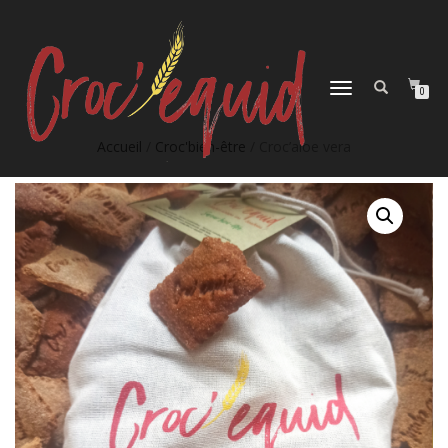
DÉPLIER
0
LA
NAVIGATION
Accueil
/
Croc'bien-être
/ Croc’aloe vera