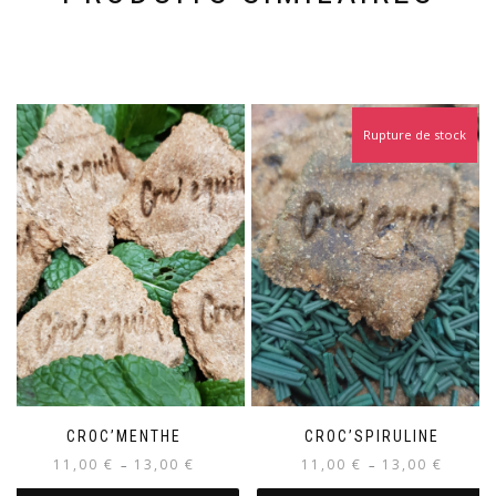
Rupture de stock
CROC’MENTHE
CROC’SPIRULINE
Plage
Plage
11,00
€
13,00
€
11,00
€
13,00
€
–
–
de
de