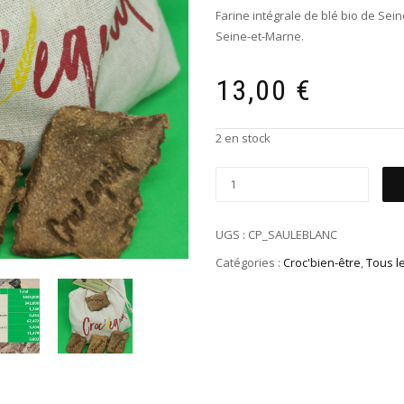
Farine intégrale de blé bio de Sei
Seine-et-Marne.
13,00
€
2 en stock
UGS :
CP_SAULEBLANC
Catégories :
Croc'bien-être
,
Tous l