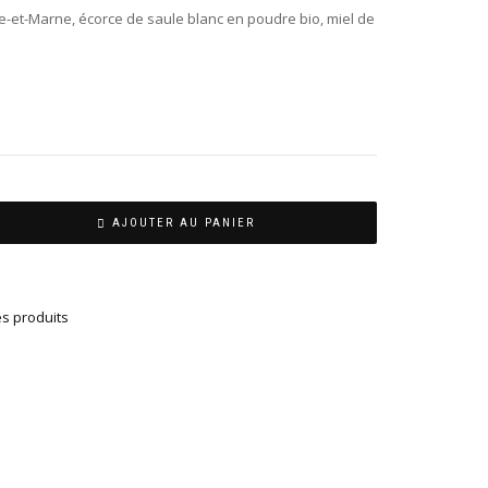
ne-et-Marne, écorce de saule blanc en poudre bio, miel de
AJOUTER AU PANIER
es produits