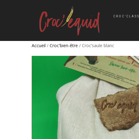
CROC’CLAS
Accueil
/
Croc'bien-être
/ Croc’saule blanc