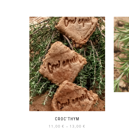
CROC’THYM
Plage
11,00
€
13,00
€
–