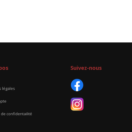
pos
Suivez-nous
 légales
pte
 de confidentailité