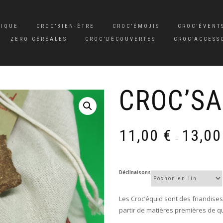
SIQUE
CROC’BIEN-ÊTRE
CROC’ÉMOJIS
CROC’ÉVENT
ZERO CÉRÉALES
CROC’DÉCOUVERTES
CROC’ACCESS
CROC’SA
11,00
€
13,0
–
Déclinaisons
Les Croc’équid sont des friandis
partir de matières premières de qua