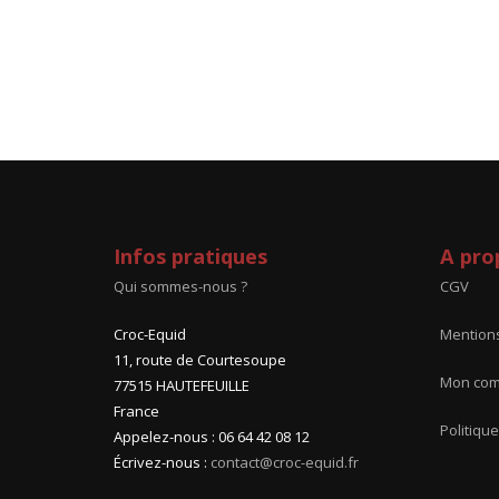
Infos pratiques
A pro
Qui sommes-nous ?
CGV
Croc-Equid
Mentions
11, route de Courtesoupe
Mon com
77515 HAUTEFEUILLE
France
Politique
Appelez-nous : 06 64 42 08 12
Écrivez-nous :
contact@croc-equid.fr