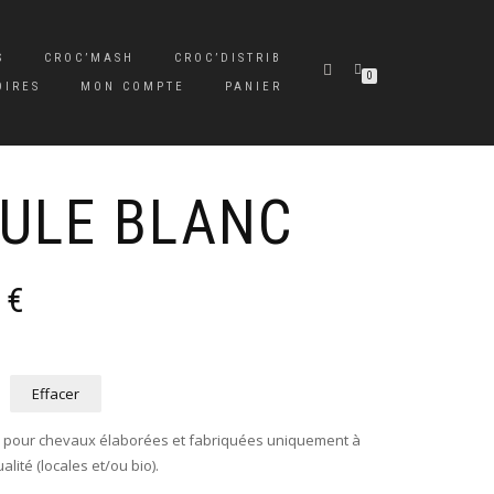
S
CROC’MASH
CROC’DISTRIB
0
OIRES
MON COMPTE
PANIER
ULE BLANC
Plage
0
€
de
prix :
11,00 €
à
Effacer
13,00 €
es pour chevaux élaborées et fabriquées uniquement à
lité (locales et/ou bio).