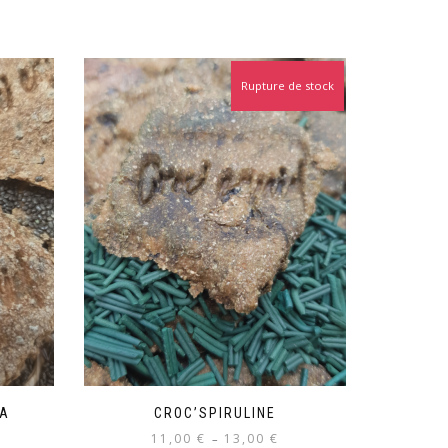
Rupture de stock
IA
CROC’SPIRULINE
Plage
11,00
€
13,00
€
–