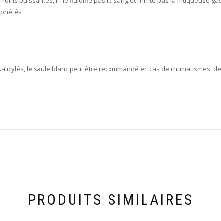
ins puissantes, il ne fluidifie pas le sang et n’irrite pas la muqueuse gas
riétés :
salicylés, le saule blanc peut être recommandé en cas de rhumatismes, de 
PRODUITS SIMILAIRES