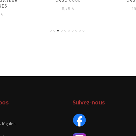
 SAVEUR
CROC’COOL
CRO
NES
8,50
€
1
0
€
pos
Suivez-nous
 légales