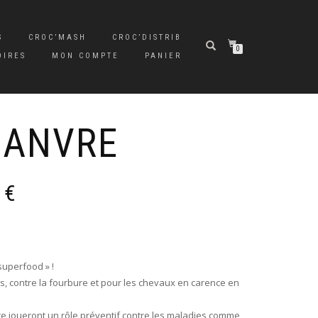
S
CROC’MASH
CROC’DISTRIB
0
OIRES
MON COMPTE
PANIER
HANVRE
Plage
0
€
de
prix :
11,00 €
à
13,00 €
superfood » !
ress, contre la fourbure et pour les chevaux en carence en
re joueront un rôle préventif contre les maladies comme