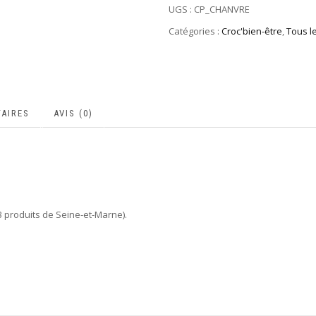
UGS :
CP_CHANVRE
Catégories :
Croc'bien-être
,
Tous l
AIRES
AVIS (0)
(3 produits de Seine-et-Marne).