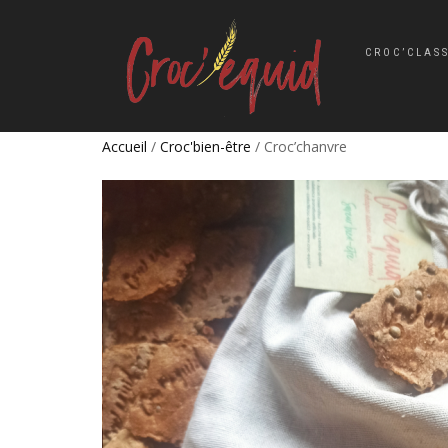
CROC’CLAS
Accueil
/
Croc'bien-être
/ Croc’chanvre