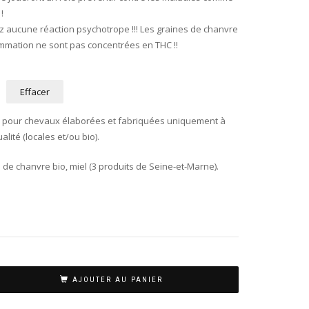
!
 aucune réaction psychotrope !!! Les graines de chanvre
mmation ne sont pas concentrées en THC !!
Effacer
es pour chevaux élaborées et fabriquées uniquement à
lité (locales et/ou bio).
s de chanvre bio, miel (3 produits de Seine-et-Marne).
AJOUTER AU PANIER