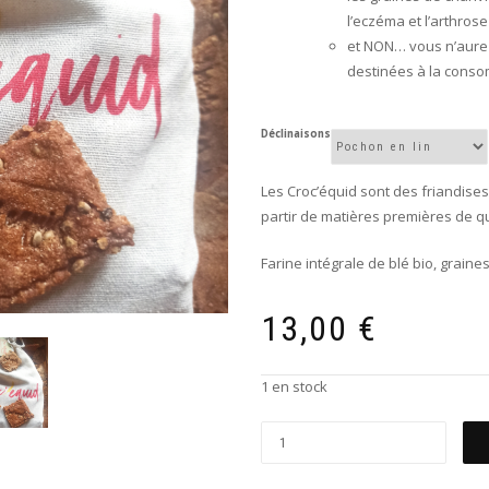
l’eczéma et l’arthrose 
et NON… vous n’aurez
destinées à la conso
Déclinaisons
Les Croc’équid sont des friandis
partir de matières premières de qua
Farine intégrale de blé bio, graine
13,00
€
1 en stock