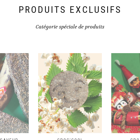
du
du
PRODUITS EXCLUSIFS
produit
produit
Catégorie spéciale de produits