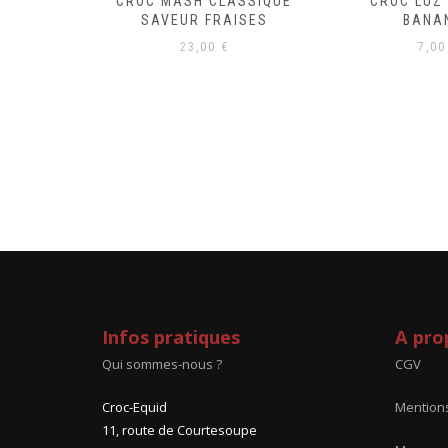
CROC’MASH CLASSIQUE
CROC’LUZ
SAVEUR FRAISES
BANA
23,00
€
7,0
Infos pratiques
A pro
Qui sommes-nous ?
CGV
Croc-Equid
Mentions
11, route de Courtesoupe