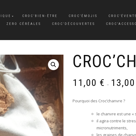
SIQUE
CROC’BIEN-ÊTRE
CROC’ÉMOJIS
CROC’ÉVENT
ZERO CÉRÉALES
CROC’DÉCOUVERTES
CROC’ACCESS
CROC’C
11,00
€
13,0
–
Pourquoi des Croc’chanvre ?
le chanvre est une « 
il agira contre le st
micronutriments,
les graines de chanv